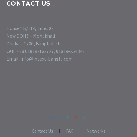
CONTACT US
House# B/114, Line#07
New DOHS – Mohakhali
Dhaka – 1206, Bangladesh.
Cell: +88 01819-162727, 01819-254848
Email: info@invest-bangla.com
Contact Us
FAQ
Networks