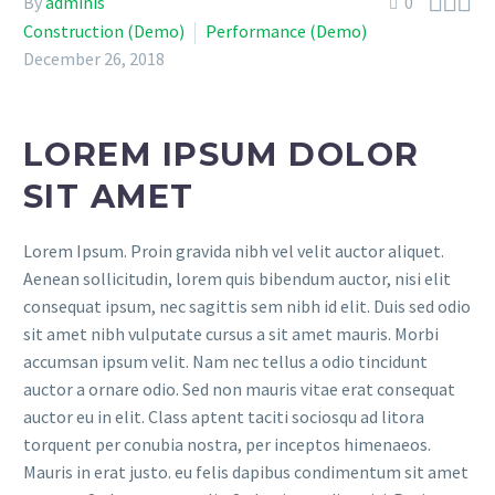



By
adminis
0
Construction (Demo)
Performance (Demo)
December 26, 2018
LOREM IPSUM DOLOR
SIT AMET
Lorem Ipsum. Proin gravida nibh vel velit auctor aliquet.
Aenean sollicitudin, lorem quis bibendum auctor, nisi elit
consequat ipsum, nec sagittis sem nibh id elit. Duis sed odio
sit amet nibh vulputate cursus a sit amet mauris. Morbi
accumsan ipsum velit. Nam nec tellus a odio tincidunt
auctor a ornare odio. Sed non mauris vitae erat consequat
auctor eu in elit. Class aptent taciti sociosqu ad litora
torquent per conubia nostra, per inceptos himenaeos.
Mauris in erat justo. eu felis dapibus condimentum sit amet